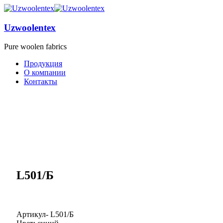
Uzwoolentex
Pure woolen fabrics
Продукция
О компании
Контакты
L501/Б
Артикул- L501/Б