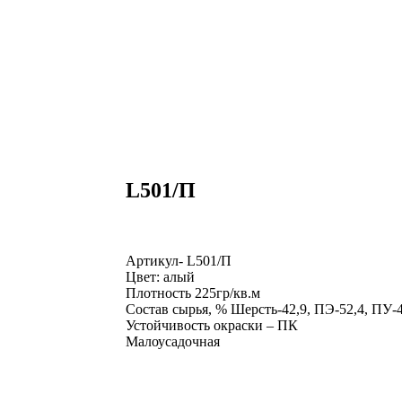
L501/П
Артикул- L501/П
Цвет: алый
Плотность 225гр/кв.м
Состав сырья, % Шерсть-42,9, ПЭ-52,4, ПУ-4
Устойчивость окраски – ПК
Малоусадочная