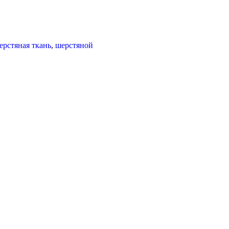
ерстяная ткань
,
шерстяной