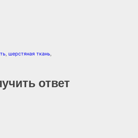
ть
,
шерстяная ткань
,
лучить ответ